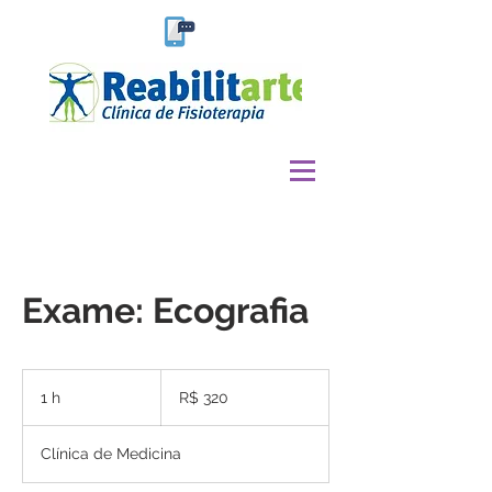
Exame: Ecografia
320
Reais
1 h
1
R$ 320
brasileiros
Clínica de Medicina