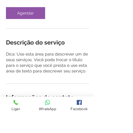
Agendar
Descrição do serviço
Dica: Use esta área para descrever um de
seus serviços. Você pode trocar o título
para o serviço que você presta e use esta
área de texto para descrever seu serviço.
Informações de contato
Ligar
WhatsApp
Facebook
+55 6130421514
clinicareabilitarte@gmail.com
QE 30, BL B, LOJA 27, BRASILIA, DF
71065620, BRA